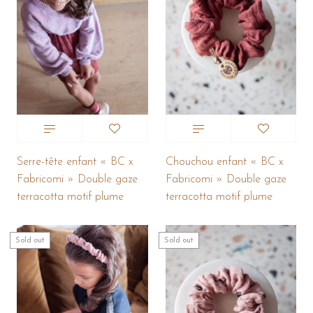
Serre-tête enfant « BC x
Chouchou enfant « BC x
Fabricomi » Double gaze
Fabricomi » Double gaze
terracotta motif plume
terracotta motif plume
Sold out
Sold out