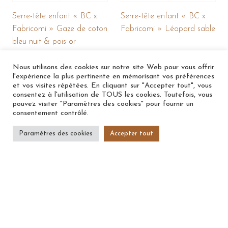
Serre-tête enfant « BC x
Serre-tête enfant « BC x
Fabricomi » Gaze de coton
Fabricomi » Léopard sable
bleu nuit & pois or
Nous utilisons des cookies sur notre site Web pour vous offrir
Sold out
Sold out
l'expérience la plus pertinente en mémorisant vos préférences
et vos visites répétées. En cliquant sur "Accepter tout", vous
consentez à l'utilisation de TOUS les cookies. Toutefois, vous
pouvez visiter "Paramètres des cookies" pour fournir un
consentement contrôlé.
Paramètres des cookies
Accepter tout
Chouchou enfant « BC x
Chouchou enfant « BC x