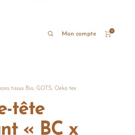
0
Mon compte
ions tissus Bio, GOTS, Oeko tex
e-tête
nt « BC x