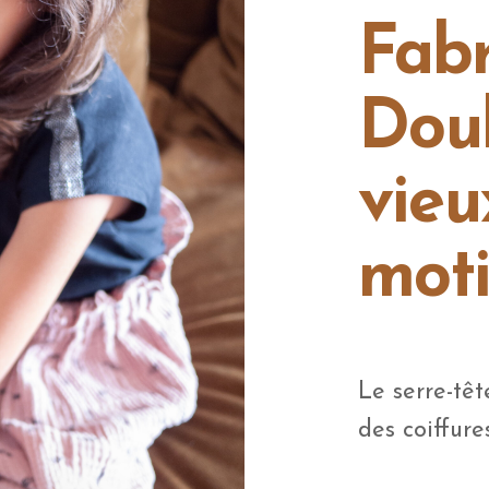
Fabr
Dou
vieu
mot
Le serre-têt
des coiffur