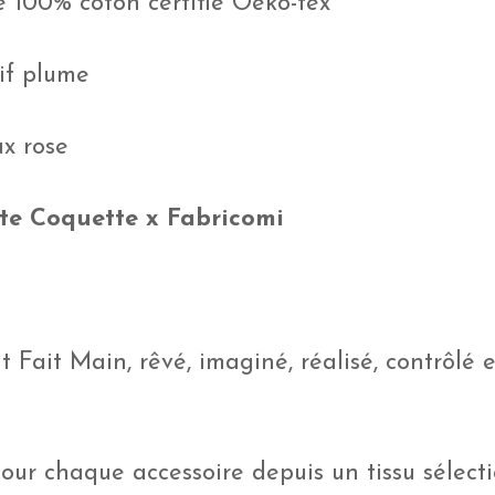
e 100% coton certifié Oeko-tex
tif plume
ux rose
te Coquette x Fabricomi
 Fait Main, rêvé, imaginé, réalisé, contrôlé e
pour chaque accessoire depuis un tissu sélec