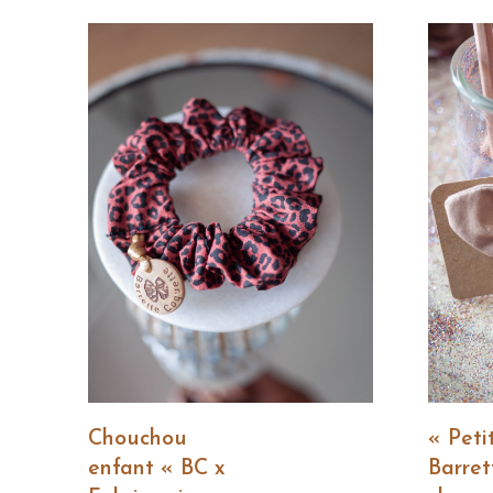
Lire La Suite
Chouchou
« Peti
enfant « BC x
Barre