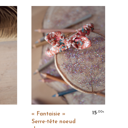
« P
Bar
ch
Ajouter Au Panier
gla
15
,00
€
« Fantaisie »
Serre-tête noeud