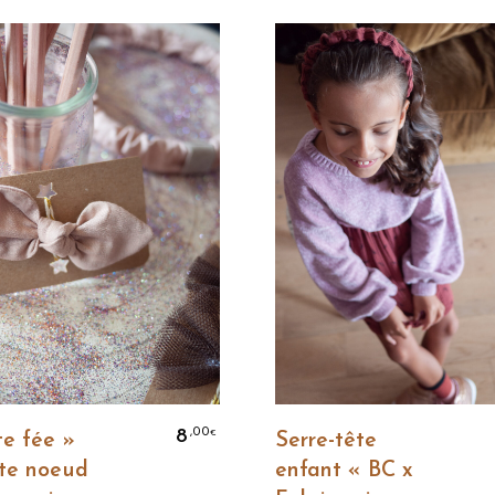
Lire La Suite
Lire La Suite
8
,00
€
te fée »
Serre-tête
tte noeud
enfant « BC x