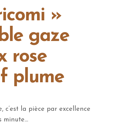
icomi »
ble gaze
x rose
if plume
e, c’est la pièce par excellence
es minute…