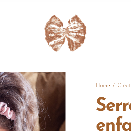
Home
/
Créat
Serr
enfa