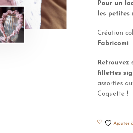
Pour un lo
les petites
Création co
Fabricomi
Retrouvez s
fillettes s
assorties a
Coquette !
Ajouter à