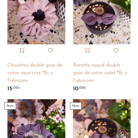
Chouchou double gaze de
Barrette noeud double
coton vieux rose *Bc x
gaze de coton violet *Bc x
Fabricomi
Fabricomi
15
10
,00
,00
€
€
New
New