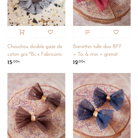
Barrettes tulle duo BFF
Chouchou double gaze de
« Toi & moi » grenat
coton gris *Bc x Fabricomi
12
15
,00
,00
€
€