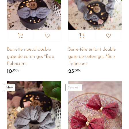
Serre-tête enfant double
Barrette noeud double
gaze de coton gris *Bc x
gaze de coton gris *Bc x
Fabricomi
Fabricomi
25
10
,00
,00
€
€
New
Sold out