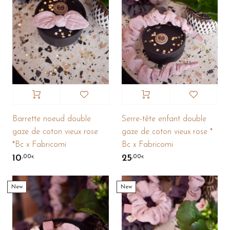
Serre-tête enfant double
Barrette noeud double
gaze de coton vieux rose *
gaze de coton vieux rose
Bc x Fabricomi
*Bc x Fabricomi
25
10
,00
,00
€
€
New
New