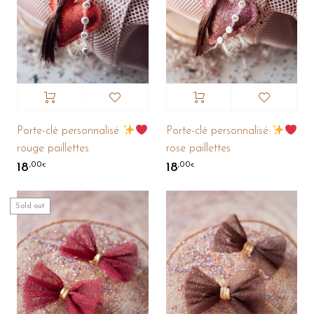
Porte-clé personnalisé
Porte-clé personnalisé
rouge paillettes
rose paillettes
18
18
,00
,00
€
€
Sold out