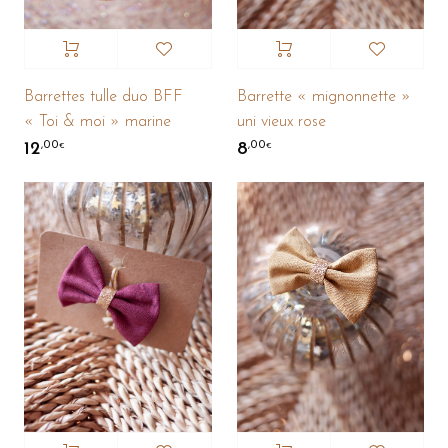
Barrettes tulle duo BFF
Barrette « mignonnette »
« Toi & moi » marine
uni vieux rose
12
8
,00
,00
€
€