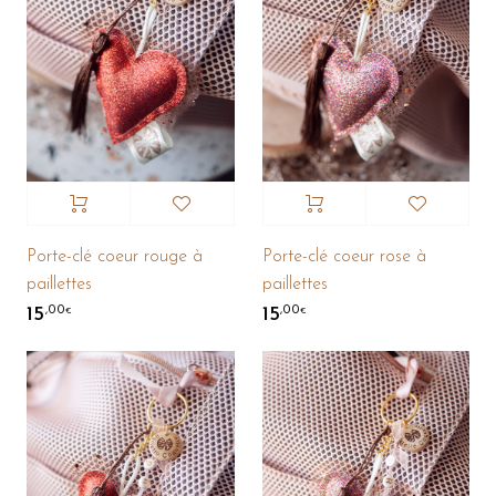
Porte-clé coeur rouge à
Porte-clé coeur rose à
paillettes
paillettes
15
15
,00
,00
€
€