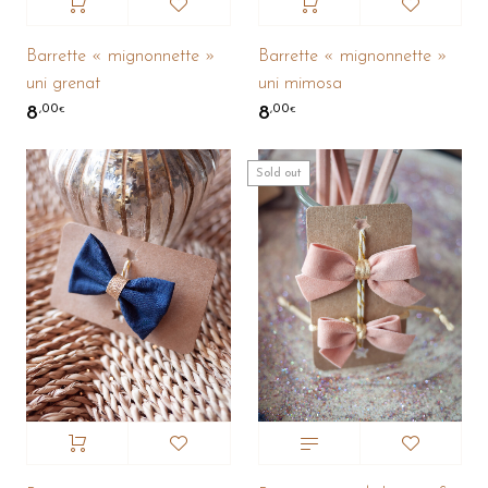
Barrette « mignonnette »
Barrette « mignonnette »
uni grenat
uni mimosa
8
8
,00
,00
€
€
Sold out