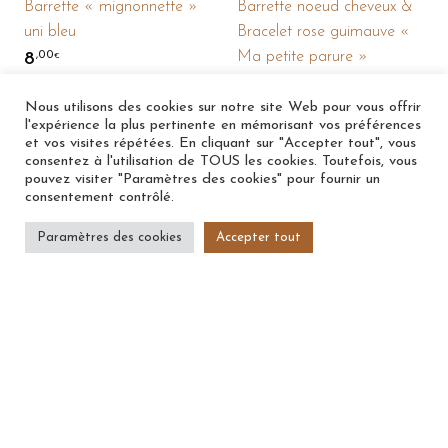
Barrette « mignonnette »
Barrette noeud cheveux &
uni bleu
Bracelet rose guimauve «
Ma petite parure »
8
,00
€
15
,00
€
Nous utilisons des cookies sur notre site Web pour vous offrir
l'expérience la plus pertinente en mémorisant vos préférences
Sold out
Sold out
et vos visites répétées. En cliquant sur "Accepter tout", vous
consentez à l'utilisation de TOUS les cookies. Toutefois, vous
pouvez visiter "Paramètres des cookies" pour fournir un
consentement contrôlé.
Paramètres des cookies
Accepter tout
Barrette noeud cheveux &
« Ma petite parure »