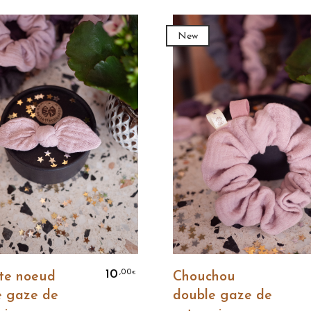
New
Ajouter Au Panier
Ajouter Au Panier
10
,00
€
Chouchou
tte noeud
double gaze de
e gaze de