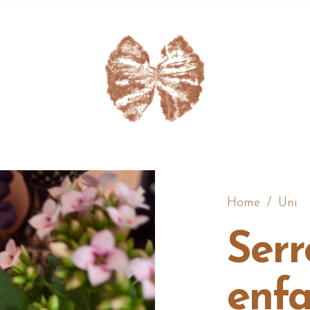
Home
/
Uni
Serr
enfa