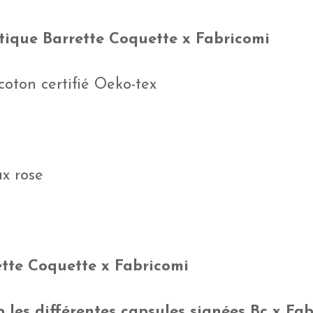
tique
Barrette Coquette x Fabricomi
oton certifié Oeko-tex
ux rose
ette Coquette x Fabricomi
 les différentes capsules signées Bc x Fab