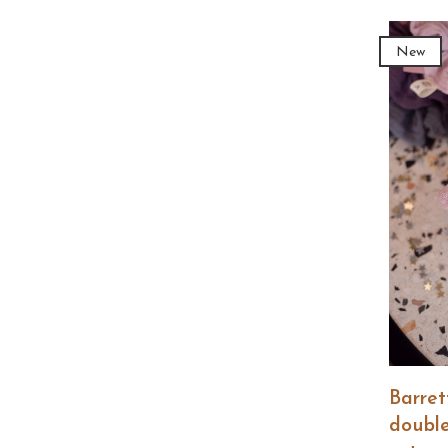
New
Barre
doubl