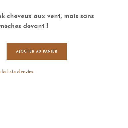
ok cheveux aux vent, mais sans
 mèches devant !
e-tête enfant double gaze de coton vieux rose * Bc x Fabricom
AJOUTER AU PANIER
 la liste d’envies