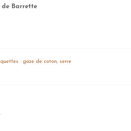
e de Barrette
iquettes :
gaze de coton
,
serre
…