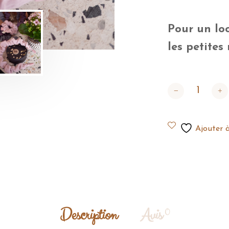
Pour un lo
les petites
quantité de Serr
Ajouter à
Description
Avis
0