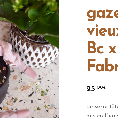
gaze
vieu
Bc x
Fabr
25
,00
€
Le serre-têt
des coiffur