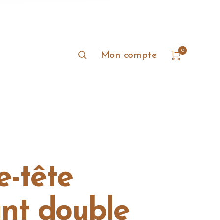
0
Mon compte
e-tête
nt double