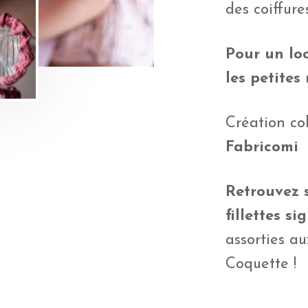
des coiffur
Pour un lo
les petites
Création co
Fabricomi
Retrouvez s
fillettes s
assorties a
Coquette !