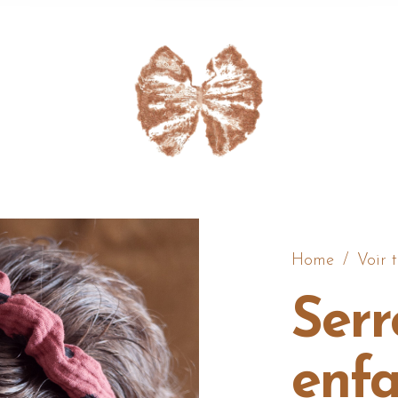
Home
/
Voir t
Serr
enfa