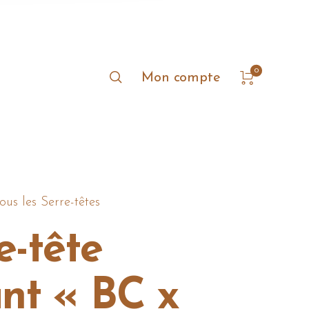
0
Mon compte
ous les Serre-têtes
e-tête
nt « BC x