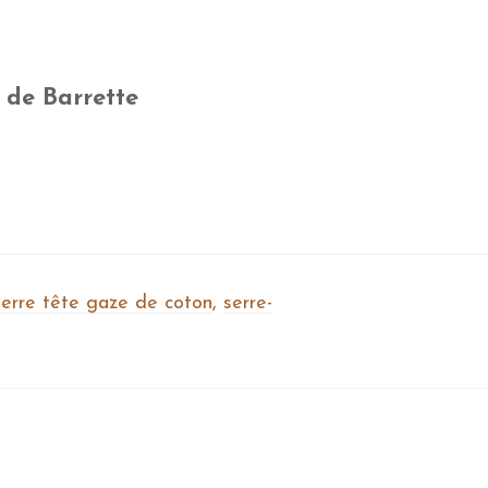
e de Barrette
serre tête gaze de coton
,
serre-