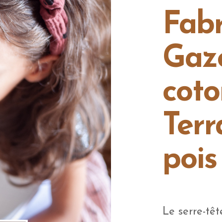
Fabr
Gaz
coto
Terr
pois
Le serre-têt