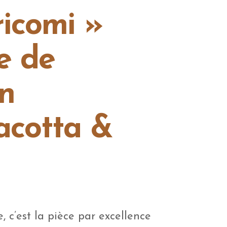
icomi »
e de
n
acotta &
e, c’est la pièce par excellence