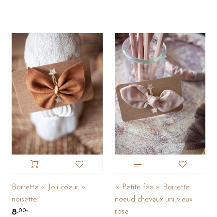
Barrette « Joli coeur »
« Petite fée » Barrette
noisette
noeud cheveux uni vieux
rose
8
,00
€