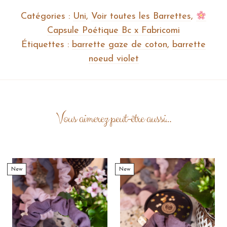
Catégories :
Uni
,
Voir toutes les Barrettes
,
Capsule Poétique Bc x Fabricomi
Étiquettes :
barrette gaze de coton
,
barrette
noeud violet
Vous aimerez peut-être aussi…
New
New