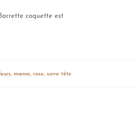
Barrette coquette est
leurs
,
marine
,
rose
,
serre tête