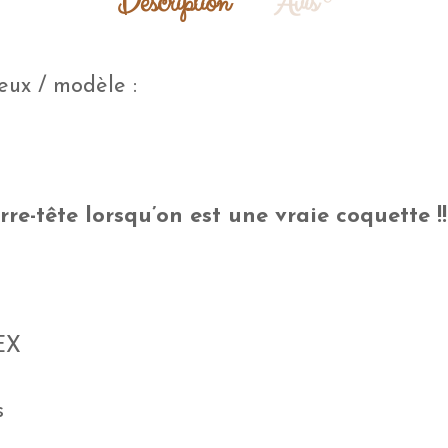
Description
Avis
eux / modèle :
re-tête lorsqu’on est une vraie coquette !!
EX
s