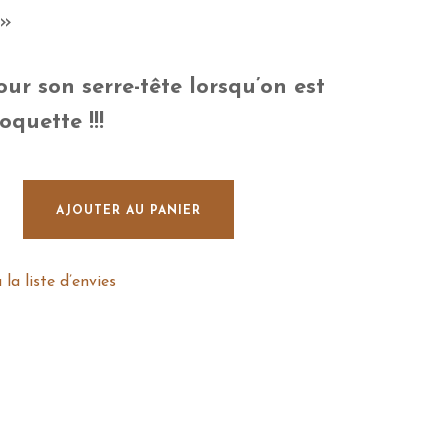
 »
ur son serre-tête lorsqu’on est
oquette !!!
ntaisie » Serre-tête noeud cheveux marine & fleurs
AJOUTER AU PANIER
 la liste d’envies