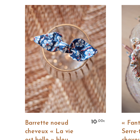
Ajouter Au Panier
10
,00
€
Barrette noeud
« Fant
cheveux « La vie
Serre-