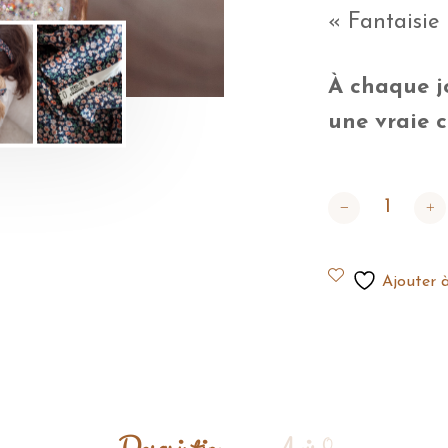
« Fantaisie
À chaque jo
une vraie c
quantité de « Fa
Ajouter à
0