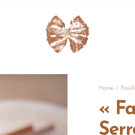
Home
/
Feuill
« Fa
Serr