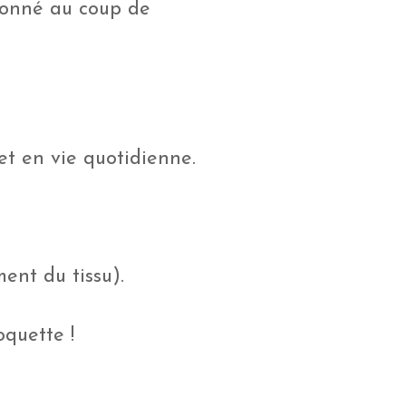
tionné au coup de
 et en vie quotidienne.
ent du tissu).
oquette !