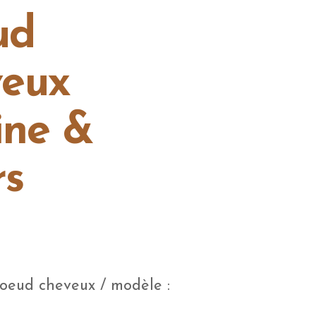
ud
veux
ine &
rs
noeud cheveux / modèle :