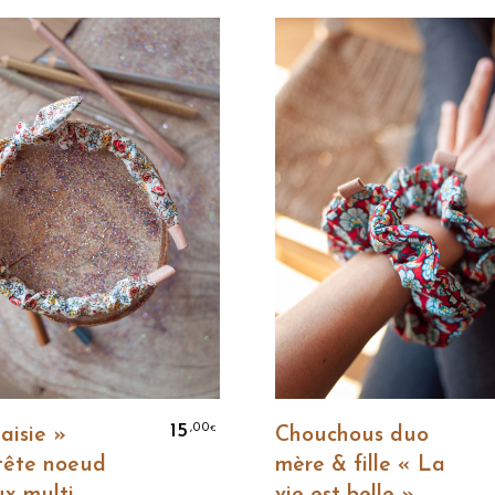
Ajouter Au Panier
Ajouter Au Panier
15
,00
€
aisie »
Chouchous duo
tête noeud
mère & fille « La