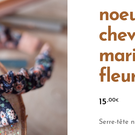
noe
che
mar
fleu
15
,00
€
Serre-tête 