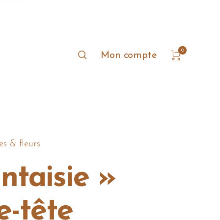
0
Mon compte
es & fleurs
ntaisie »
e-tête