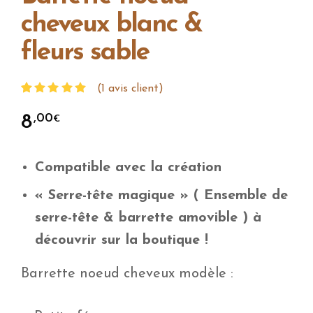
cheveux blanc &
fleurs sable
(
1
avis client)
Noté
1
5.00
sur 5
8
,00
€
basé sur
notation
client
Compatible avec la création
« Serre-tête magique » ( Ensemble de
serre-tête & barrette amovible ) à
découvrir sur la boutique !
Barrette noeud cheveux modèle :