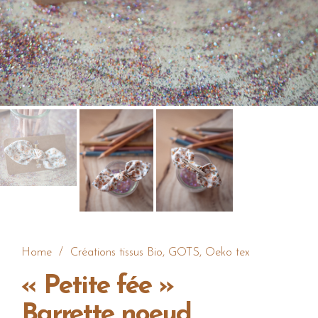
Home
/
Créations tissus Bio, GOTS, Oeko tex
« Petite fée »
Barrette noeud