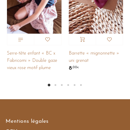
Serre-tête enfant « BC x
Barrette « mignonnette »
Fabricomi » Double gaze
uni grenat
vieux rose motif plume
8
,00
€
Mentions légales