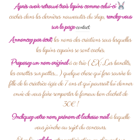
Après avoir retrouvé trois lapins comme celui-ci
cachés dans les dernières nouveautés du shop,
rendez-vous
sur la page
contact.
Annoncez par écrit
, les noms des créations sous lesquelles
les lapins copains se sont cachés.
Proposez un nom original
à ce trio ( EX: Les bandits,
les carottes sur pattes… ) quelque chose qui fera sourire la
fille de la créatrice âgée de 7 ans et qui pourrait lui donner
envie de vous faire remporter le fameux bon d’achat de
30€ !
Indiquez votre nom, prénom et l’adresse mail
à laquelle
vous joindre au sujet du concours.