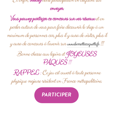
Et enfin,
validez
votre participation en cliquant sur
envoyer.
Vous pouvez partager ce concours sur vos réseaux
et en
parler autour de vous pour faire découvrir le shop à un
maximum de personnes car, plus il y aura de visites, plus il
y aura de concours à l’avenir sur
!!!
www.barrettecoquette.fr
Bonne chasse aux lapins et
JOYEUSES
PÂQUES
!!!
RAPPEL
:
Ce jeu est ouvert à toute personne
physique majeure résidant en France métropolitaine.
PARTICIPER