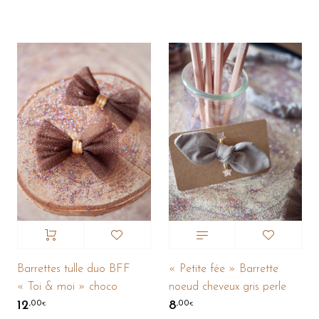
Barrettes tulle duo BFF
« Petite fée » Barrette
« Toi & moi » choco
noeud cheveux gris perle
12
8
,00
,00
€
€